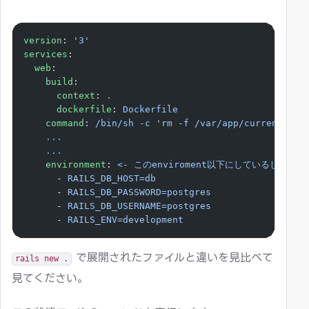
version
: 
'3'
services
:
  web
:
    build
:
      context
: 
.
      dockerfile
: 
Dockerfile
    command
: 
/bin/sh -c 'rm -f /var/app/current/tmp
    ...
    ...
    environment
: 
<- このenviroment以下にしているしてい
      - 
RAILS_DB_HOST=db
      - 
RAILS_DB_PASSWORD=postgres
      - 
RAILS_DB_USERNAME=postgres
      - 
RAILS_ENV=development
で展開されたファイルと違いを見比べて
rails new .
見てください。