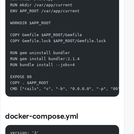
RUN mkdir /var/app/current
ENV APP_ROOT /var/app/current
WORKDIR $APP_ROOT
COPY Gemfile $APP_ROOT/Gemfile
COPY Gemfile.lock $APP_ROOT/Gemfile.lock
RUN gem uninstall bundler
RUN gem install bundler:2.1.4
RUN bundle install --jobs=4
EXPOSE 80
COPY . $APP_ROOT
CMD ["rails", "s", "-b", "0.0.0.0", "-p", "80"]
docker-compose.yml
version: '3'