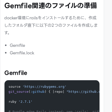
Gemfile関連のファイルの準備
docker環境にrailsをインストールするために、作成
したフォルダ直下に以下の2つのファイルを作成しま
す。
Gemfile
Gemfile.lock
Gemfile
source 
'https://rubygems.org'
git_source
(
:github
) { |repo| 
"https://github.com/
#{
ruby 
'2.7.1'
# Bundle edge Rails instead: gem 'rails', github: '