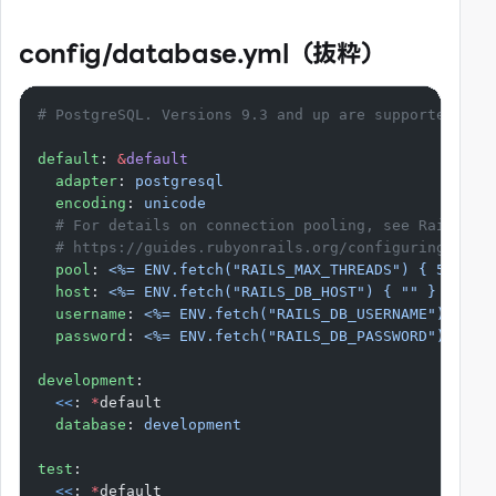
config/database.yml（抜粋）
# PostgreSQL. Versions 9.3 and up are supported.
default
: 
&
default
  adapter
: 
postgresql
  encoding
: 
unicode
  # For details on connection pooling, see Rails co
  # https://guides.rubyonrails.org/configuring.html
  pool
: 
<%= ENV.fetch("RAILS_MAX_THREADS") { 5 } %>
  host
: 
<%= ENV.fetch("RAILS_DB_HOST") { "" } %>
  username
: 
<%= ENV.fetch("RAILS_DB_USERNAME") { ""
  password
: 
<%= ENV.fetch("RAILS_DB_PASSWORD") { ""
development
:
  <<
: 
*
default
  database
: 
development
test
:
  <<
: 
*
default