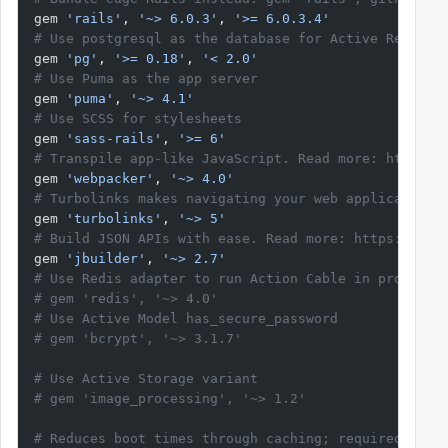
gem 
'rails'
, 
'~> 6.0.3'
, 
'>= 6.0.3.4'
# Use postgresql as the database for Active Record
gem 
'pg'
, 
'>= 0.18'
, 
'< 2.0'
# Use Puma as the app server
gem 
'puma'
, 
'~> 4.1'
# Use SCSS for stylesheets
gem 
'sass-rails'
, 
'>= 6'
# Transpile app-like JavaScript. Read more: https:/
gem 
'webpacker'
, 
'~> 4.0'
# Turbolinks makes navigating your web application 
gem 
'turbolinks'
, 
'~> 5'
# Build JSON APIs with ease. Read more: https://git
gem 
'jbuilder'
, 
'~> 2.7'
# Use Redis adapter to run Action Cable in producti
# gem 'redis', '~> 4.0'
# Use Active Model has_secure_password
# gem 'bcrypt', '~> 3.1.7'
# Use Active Storage variant
# gem 'image_processing', '~> 1.2'
# Reduces boot times through caching; required in c