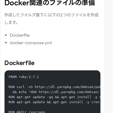
Docker関連のファイルの準備
作成したフォルダ直下に以下の2つのファイルを作成
します。
Dockerfile
docker-compose.yml
Dockerfile
FROM ruby:2.7.1
RUN curl -sS https://dl.yarnpkg.com/debian/pubkey.g
  && echo "deb https://dl.yarnpkg.com/debian/ stabl
RUN apt-get update -qq && apt-get install -y nodejs
RUN apt-get update && apt-get install -y cron
RUN mkdir /var/app