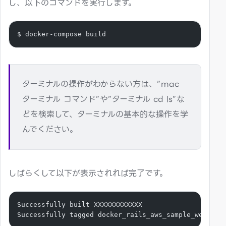
し、以下のコマンドを実行します。
$ docker-compose build
ターミナルの操作がわからない方は、”mac
ターミナル コマンド”や”ターミナル cd ls”な
どを検索して、ターミナルの基本的な操作を学
んでください。
しばらくして以下が表示されれば完了です。
Successfully built XXXXXXXXXXXX
Successfully tagged docker_rails_aws_sample_web:lat