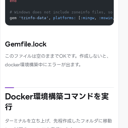
end
# Windows does not include zoneinfo files, so bundl
gem 
'tzinfo-data'
, 
platforms:
 [
:mingw
, 
:mswin
, 
:x64
Gemfile.lock
このファイルは空のままでOKです。作成しないと、
docker環境構築中にエラーが出ます。
Docker環境構築コマンドを実
行
ターミナルを立ち上げ、先程作成したフォルダに移動