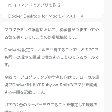
railsコマンドでアプリを作成
Docker Desktop for Macをインストール
Dockerを立ち上げる
プログラミング学習において、初学者がつまずいてや
る気を失くしてしまうのが環境構築です。
データベースを作成する
config/database.yml（抜粋）
Dockerは設定ファイルを共有することで、どのPCで
も同一の環境を簡単に構築することのできるツールで
トップページを編集してみる
す。
routes.rb
今回は、プログラミング初学者に向けて、ローカル環
controllers
境でDockerを用いてRuby on Railsのアプリを開発
する手順を記載します。
views
Docker参考
以下の2台のサーバーを立てることを想定して環境を