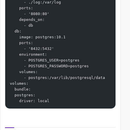
      - ./log:/var/log
    ports:
      - '8080:80'
    depends_on:
      - db
  db:
    image: postgres:10.1
    ports:
      - '8432:5432'
    environment:
      - POSTGRES_USER=postgres
      - POSTGRES_PASSWORD=postgres
    volumes:
      - postgres:/var/lib/postgresql/data
volumes:
  bundle:
  postgres:
    driver: local