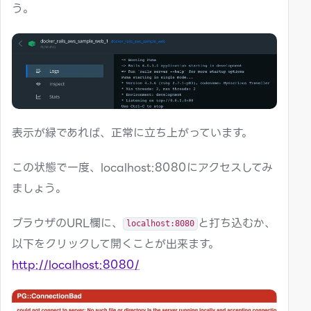
う。
表示が緑であれば、正常に立ち上がっています。
この状態で一度、localhost:8080にアクセスしてみ
ましょう。
ブラウザのURL欄に、
と打ち込むか、
localhost:8080
以下をクリックして開くことが出来ます。
http://localhost:8080/