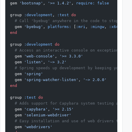
gem 
'bootsnap'
, 
'>= 1.4.2'
, 
require:
 false
group 
:development
, 
:test
 do
  # Call 'byebug' anywhere in the code to stop exec
  gem 
'byebug'
, 
platforms:
 [
:mri
, 
:mingw
, 
:x64_ming
end
group 
:development
 do
  # Access an interactive console on exception page
  gem 
'web-console'
, 
'>= 3.3.0'
  gem 
'listen'
, 
'~> 3.2'
  # Spring speeds up development by keeping your ap
  gem 
'spring'
  gem 
'spring-watcher-listen'
, 
'~> 2.0.0'
end
group 
:test
 do
  # Adds support for Capybara system testing and se
  gem 
'capybara'
, 
'>= 2.15'
  gem 
'selenium-webdriver'
  # Easy installation and use of web drivers to run
  gem 
'webdrivers'