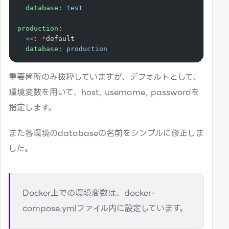
  database
: 
test
production
:
  <<
: 
*
default
  database
: 
production
重要箇所のみ抜粋していますが、デフォルトとして、
環境変数を用いて、host, username, passwordを
指定します。
また各環境のdatabaseの名前をシンプルに修正しま
した。
Docker上での環境変数は、docker-
compose.ymlファイル内に設定しています。