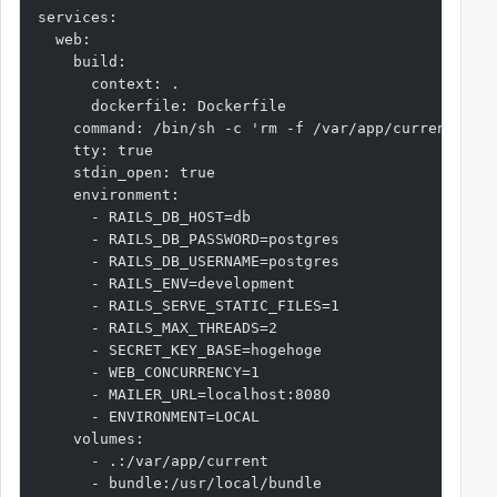
services:
  web:
    build:
      context: .
      dockerfile: Dockerfile
    command: /bin/sh -c 'rm -f /var/app/current/tmp
    tty: true
    stdin_open: true
    environment:
      - RAILS_DB_HOST=db
      - RAILS_DB_PASSWORD=postgres
      - RAILS_DB_USERNAME=postgres
      - RAILS_ENV=development
      - RAILS_SERVE_STATIC_FILES=1
      - RAILS_MAX_THREADS=2
      - SECRET_KEY_BASE=hogehoge
      - WEB_CONCURRENCY=1
      - MAILER_URL=localhost:8080
      - ENVIRONMENT=LOCAL
    volumes:
      - .:/var/app/current
      - bundle:/usr/local/bundle