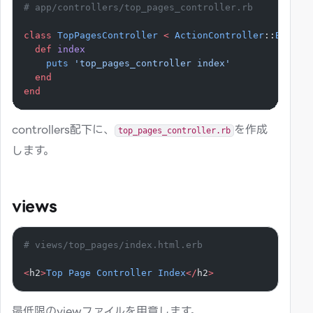
# app/controllers/top_pages_controller.rb
class
 TopPagesController
 <
 ActionController
::
Base
  def
 index
    puts
 'top_pages_controller index'
  end
end
controllers配下に、
を作成
top_pages_controller.rb
します。
views
# views/top_pages/index.html.erb
<
h2
>
Top
 Page
 Controller
 Index
</
h2
>
最低限のviewファイルを用意します。